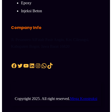
Epoxy
Injeksi Beton
Company Info
Jl. Pesantren AlFatah Pasir Angin, Kec Cileungsi,
Kabupaten Bogor, Jawa Barat 16820
Facebook
Twitter
YouTube
LinkedIn
Instagram
WhatsApp
TikTok
Copyright 2025. All right reserved.
Mega Konstruksi