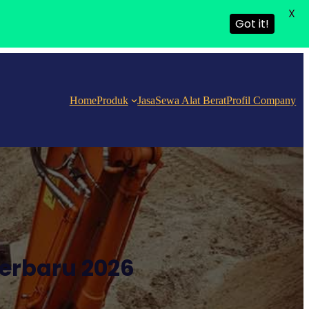
X
Got it!
Home
Produk
Jasa
Sewa Alat Berat
Profil Company
erbaru 2026