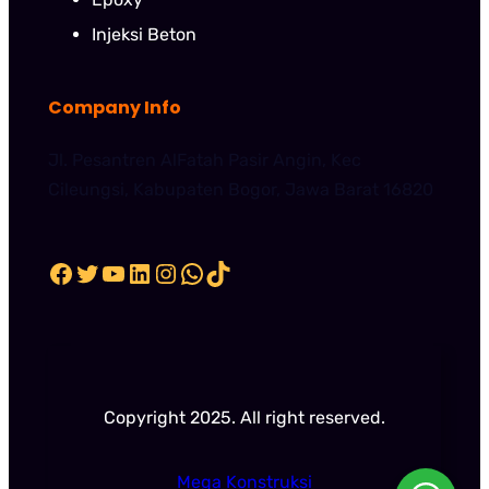
Injeksi Beton
Company Info
Jl. Pesantren AlFatah Pasir Angin, Kec
Cileungsi, Kabupaten Bogor, Jawa Barat 16820
Facebook
Twitter
YouTube
LinkedIn
Instagram
WhatsApp
TikTok
Copyright 2025. All right reserved.
Mega Konstruksi