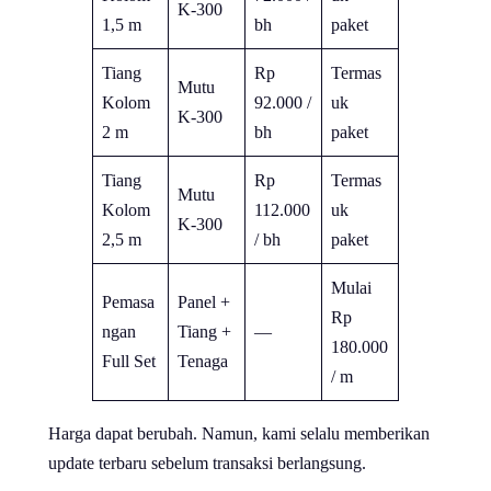
K-300
1,5 m
bh
paket
Tiang
Rp
Termas
Mutu
Kolom
92.000 /
uk
K-300
2 m
bh
paket
Tiang
Rp
Termas
Mutu
Kolom
112.000
uk
K-300
2,5 m
/ bh
paket
Mulai
Pemasa
Panel +
Rp
ngan
Tiang +
—
180.000
Full Set
Tenaga
/ m
Harga dapat berubah. Namun, kami selalu memberikan
update terbaru sebelum transaksi berlangsung.