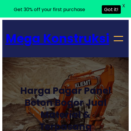
X
Get 30% off your first purchase
Got it!
Lewati
ke
Mega Konstruksi
konten
Harga Pagar Panel
Beton Bogor Jual
Material &
Terpasang