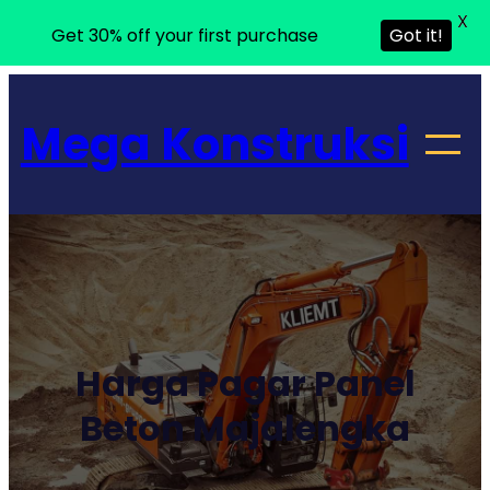
X
Get 30% off your first purchase
Got it!
Lewati
ke
Mega Konstruksi
konten
Harga Pagar Panel
Beton Majalengka