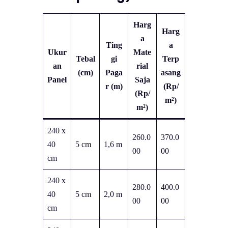
Harg
Harg
a
Ting
a
Ukur
Mate
Tebal
gi
Terp
an
rial
(cm)
Paga
asang
Panel
Saja
r (m)
(Rp/
(Rp/
m²)
m²)
240 x
260.0
370.0
40
5 cm
1,6 m
00
00
cm
240 x
280.0
400.0
40
5 cm
2,0 m
00
00
cm