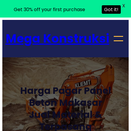
X
Get 30% off your first purchase
Got it!
Lewati
ke
Mega Konstruksi
konten
Harga Pagar Panel
Beton Makasar
Jual Material &
Terpasang