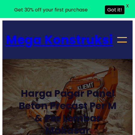
X
Get 30% off your first purchase
Got it!
Lewati
ke
Mega Konstruksi
konten
Harga Pagar Panel
Beton Precast Per M
& Per Lembar
Makasar