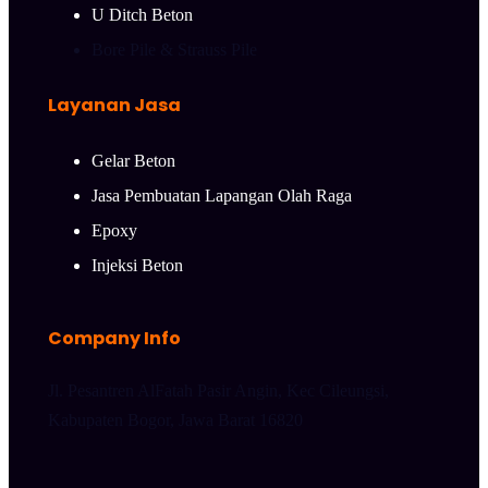
U Ditch Beton
Bore Pile & Strauss Pile
Layanan Jasa
Gelar Beton
Jasa Pembuatan Lapangan Olah Raga
Epoxy
Injeksi Beton
Company Info
Jl. Pesantren AlFatah Pasir Angin, Kec Cileungsi,
Kabupaten Bogor, Jawa Barat 16820