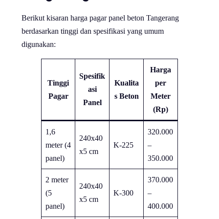
Berikut kisaran harga pagar panel beton Tangerang
berdasarkan tinggi dan spesifikasi yang umum
digunakan:
Harga
Spesifik
Tinggi
Kualita
per
asi
Pagar
s Beton
Meter
Panel
(Rp)
1,6
320.000
240x40
meter (4
K-225
–
x5 cm
panel)
350.000
2 meter
370.000
240x40
(5
K-300
–
x5 cm
panel)
400.000