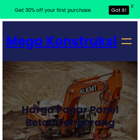
X
Get 30% off your first purchase
Got it!
Lewati
ke
Mega Konstruksi
konten
Harga Pagar Panel
Beton Tangerang