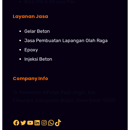
Bore Pile & Strauss Pile
Layanan Jasa
Gelar Beton
Jasa Pembuatan Lapangan Olah Raga
Epoxy
Injeksi Beton
Company Info
Jl. Pesantren AlFatah Pasir Angin, Kec
Cileungsi, Kabupaten Bogor, Jawa Barat 16820
Facebook
Twitter
YouTube
LinkedIn
Instagram
WhatsApp
TikTok