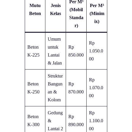
Per M³
Mutu
Jenis
Per M³
(Mobil
Beton
Kelas
(Minim
Standa
ix)
r)
Umum
Rp
Beton
untuk
Rp
1.050.0
K-225
Lantai
850.000
00
& Jalan
Struktur
Rp
Beton
Bangun
Rp
1.070.0
K-250
an &
870.000
00
Kolom
Gedung
Rp
Beton
Rp
&
1.100.0
K-300
890.000
Lantai 2
00