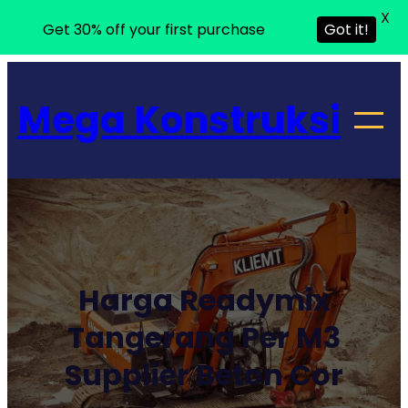
X
Get 30% off your first purchase
Got it!
Lewati
ke
Mega Konstruksi
konten
Harga Readymix
Tangerang Per M3
Supplier Beton Cor