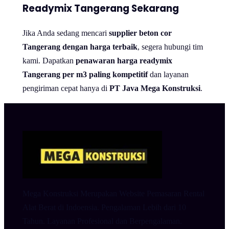
Readymix Tangerang Sekarang
Jika Anda sedang mencari
supplier beton cor
Tangerang dengan harga terbaik
, segera hubungi tim
kami. Dapatkan
penawaran harga readymix
Tangerang per m3 paling kompetitif
dan layanan
pengiriman cepat hanya di
PT Java Mega Konstruksi
.
Mega Konstruksi Merupakan Website Pemasaran Rental
Alat Berat di Indoensia. Pengalaman Lebih dari 10
Tahun. Layanan Profesional dan Berpengalaman.