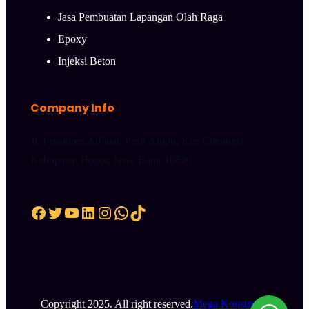
Jasa Pembuatan Lapangan Olah Raga
Epoxy
Injeksi Beton
Company Info
Jl. Pesantren AlFatah Pasir Angin, Kec Cileungsi,
Kabupaten Bogor, Jawa Barat 16820
Facebook
Twitter
YouTube
LinkedIn
Instagram
WhatsApp
TikTok
Copyright 2025. All right reserved.
Mega Konstruksi