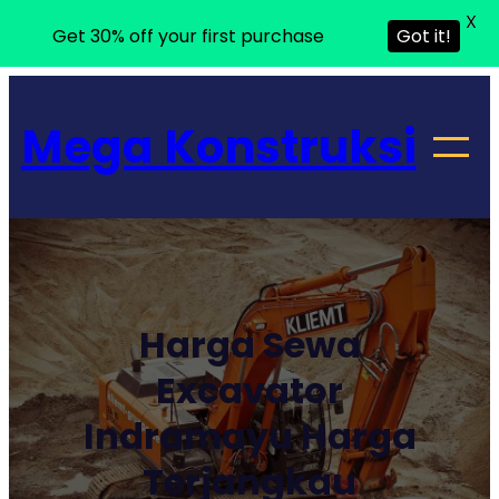
X
Get 30% off your first purchase
Got it!
Lewati
ke
Mega Konstruksi
konten
Harga Sewa
Excavator
Indramayu Harga
Terjangkau