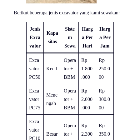
Berikut beberapa jenis excavator yang kami sewakan:
Jenis
Siste
Harg
Harg
Kapa
Exca
m
a Per
a Per
sitas
vator
Sewa
Hari
Jam
Exca
Opera
Rp
Rp
vator
Kecil
tor +
1.800
250.0
PC50
BBM
.000
00
Exca
Opera
Rp
Rp
Mene
vator
tor +
2.000
300.0
ngah
PC75
BBM
.000
00
Exca
Opera
Rp
Rp
vator
Besar
tor +
2.300
350.0
PC10