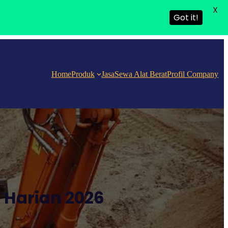
X
Got it!
Home
Produk
Jasa
Sewa Alat Berat
Profil Company
 Harian 2026