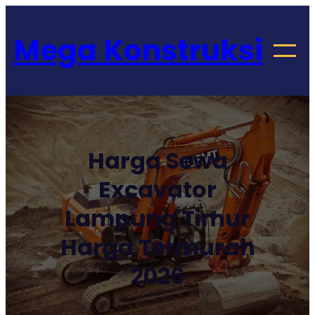
Lewati
Get 30% off your first purchase
Got it!
ke
Mega Konstruksi
konten
Harga Sewa
Excavator
Lampung Timur
Harga Termurah
2026