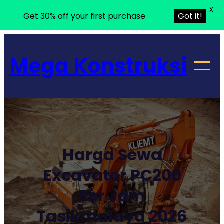
X
Get 30% off your first purchase
Got it!
Lewati
ke
Mega Konstruksi
konten
Harga Sewa
Excavator PC200
Per Jam
Tasikmalaya 2026