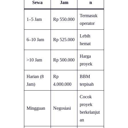
Sewa
Jam
n
Termasuk
1–5 Jam
Rp 550.000
operator
Lebih
6–10 Jam
Rp 525.000
hemat
Harga
>10 Jam
Rp 500.000
proyek
Harian (8
Rp
BBM
Jam)
4.000.000
terpisah
Cocok
proyek
Mingguan
Negosiasi
berkelanjut
an