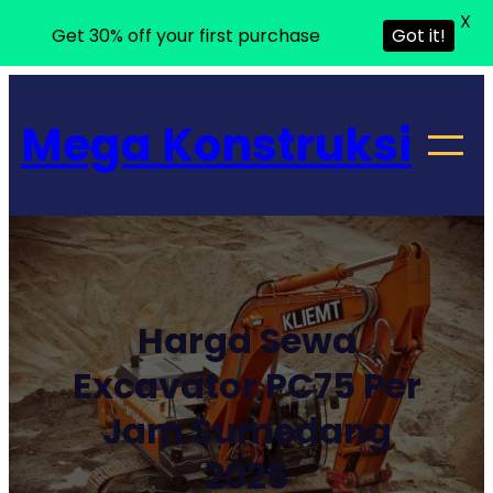
X
Get 30% off your first purchase
Got it!
Lewati
ke
Mega Konstruksi
konten
Harga Sewa
Excavator PC75 Per
Jam Sumedang
2026