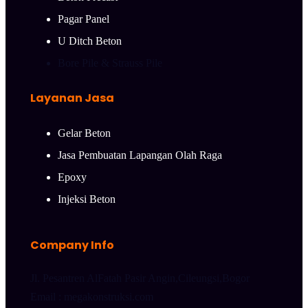
Pagar Panel
U Ditch Beton
Bore Pile & Strauss Pile
Layanan Jasa
Gelar Beton
Jasa Pembuatan Lapangan Olah Raga
Epoxy
Injeksi Beton
Company Info
Jl. Pesantren AlFatah Pasir Angin,Cileungsi,Bogor
Email : megakonstruksi.com