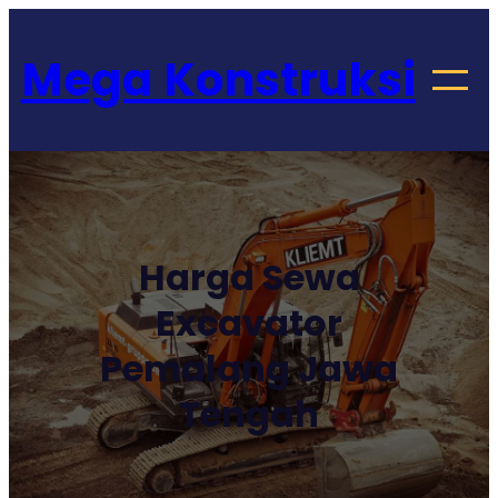
Lewati
Get 30% off your first purchase
Got it!
ke
Mega Konstruksi
konten
Harga Sewa
Excavator
Pemalang Jawa
Tengah