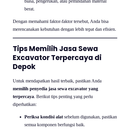
biasa, pengerukan, atau pemindahan material
berat.
Dengan memahami faktor-faktor tersebut, Anda bisa
merencanakan kebutuhan dengan lebih tepat dan efisien.
Tips Memilih Jasa Sewa
Excavator Terpercaya di
Depok
Untuk mendapatkan hasil terbaik, pastikan Anda
memilih penyedia jasa sewa excavator yang
terpercaya
. Berikut tips penting yang perlu
diperhatikan:
Periksa kondisi alat
sebelum digunakan, pastikan
semua komponen berfungsi baik.