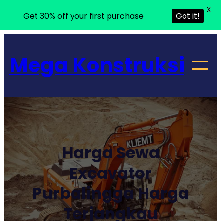
X
Get 30% off your first purchase
Got it!
Lewati
ke
Mega Konstruksi
konten
Harga Sewa
Excavator
Purbalingga Harga
Terjangkau