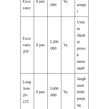
Exca
8 jam
Ya
.000
sempi
vator
t
Umu
m
dipak
Exca
3.200
ai
vator
8 jam
Ya
.000
proye
20T
k
mene
ngah
Jangk
Long
auan
Arm
3.600
8 jam
Ya
lebih
20–
.000
panja
22T
ng