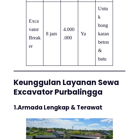
Untu
k
Exca
bong
vator
4.000
8 jam
Ya
karan
Break
.000
beton
er
&
batu
Keunggulan Layanan Sewa
Excavator Purbalingga
1.Armada Lengkap & Terawat