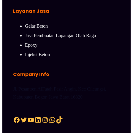
Layanan Jasa
Gelar Beton
Jasa Pembuatan Lapangan Olah Raga
Epoxy
Injeksi Beton
Company Info
Jl. Pesantren AlFatah Pasir Angin, Kec Cileungsi,
Kabupaten Bogor, Jawa Barat 16820
Facebook
Twitter
YouTube
LinkedIn
Instagram
WhatsApp
TikTok