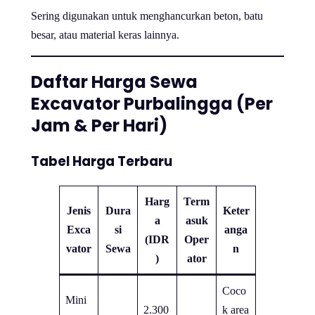
Sering digunakan untuk menghancurkan beton, batu
besar, atau material keras lainnya.
Daftar Harga Sewa
Excavator Purbalingga (Per
Jam & Per Hari)
Tabel Harga Terbaru
Harg
Term
Jenis
Dura
Keter
a
asuk
Exca
si
anga
(IDR
Oper
vator
Sewa
n
)
ator
Coco
Mini
2.300
k area