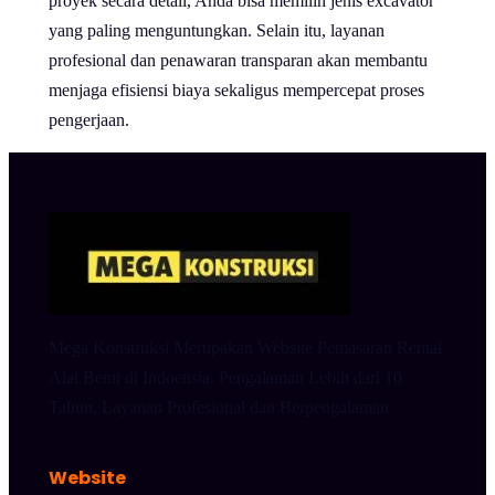
proyek secara detail, Anda bisa memilih jenis excavator
yang paling menguntungkan. Selain itu, layanan
profesional dan penawaran transparan akan membantu
menjaga efisiensi biaya sekaligus mempercepat proses
pengerjaan.
Mega Konstruksi Merupakan Website Pemasaran Rental
Alat Berat di Indoensia. Pengalaman Lebih dari 10
Tahun. Layanan Profesional dan Berpengalaman.
Website