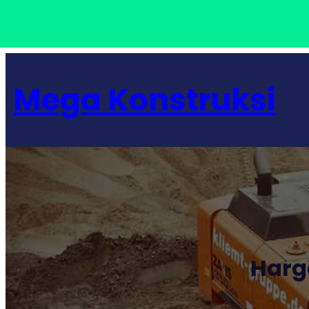
Lewati
ke
Mega Konstruksi
konten
Harg