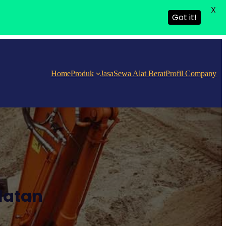
X
Got it!
Home
Produk
Jasa
Sewa Alat Berat
Profil Company
latan