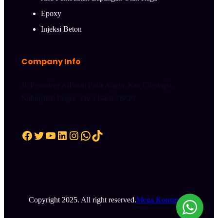
Epoxy
Injeksi Beton
Company Info
Jl. Pesantren AlFatah Pasir Angin, Kec Cileungsi,
Kabupaten Bogor, Jawa Barat 16820
Facebook
Twitter
YouTube
LinkedIn
Instagram
WhatsApp
TikTok
Copyright 2025. All right reserved.
Mega Konstruksi