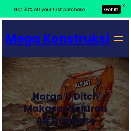
X
Get 30% off your first purchase
Got it!
Lewati
ke
Mega Konstruksi
konten
Harga U Ditch
Makasar Saluran
Air Drainase