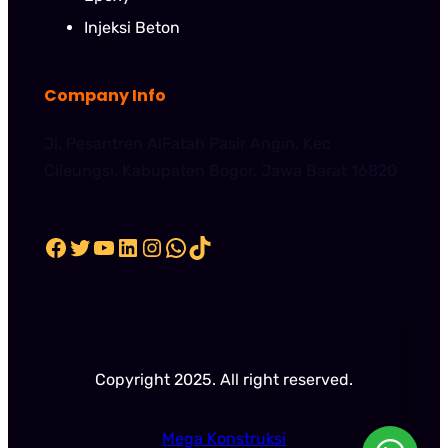
Injeksi Beton
Company Info
Jl. Pesantren AlFatah Pasir Angin, Kec
Cileungsi, Kabupaten Bogor, Jawa Barat 16820
Facebook
Twitter
YouTube
LinkedIn
Instagram
WhatsApp
TikTok
Copyright 2025. All right reserved.
Mega Konstruksi