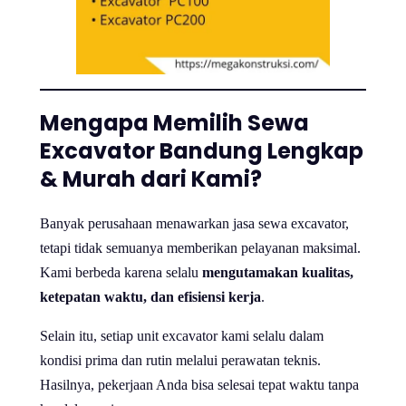
Mengapa Memilih Sewa
Excavator Bandung Lengkap
& Murah dari Kami?
Banyak perusahaan menawarkan jasa sewa excavator,
tetapi tidak semuanya memberikan pelayanan maksimal.
Kami berbeda karena selalu
mengutamakan kualitas,
ketepatan waktu, dan efisiensi kerja
.
Selain itu, setiap unit excavator kami selalu dalam
kondisi prima dan rutin melalui perawatan teknis.
Hasilnya, pekerjaan Anda bisa selesai tepat waktu tanpa