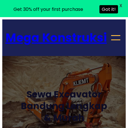
X
Get 30% off your first purchase
Got it!
Lewati
ke
Mega Konstruksi
konten
Sewa Excavator
Bandung Lengkap
& Murah