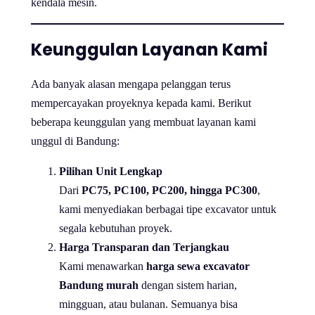
kendala mesin.
Keunggulan Layanan Kami
Ada banyak alasan mengapa pelanggan terus
mempercayakan proyeknya kepada kami. Berikut
beberapa keunggulan yang membuat layanan kami
unggul di Bandung:
Pilihan Unit Lengkap
Dari
PC75, PC100, PC200, hingga PC300
,
kami menyediakan berbagai tipe excavator untuk
segala kebutuhan proyek.
Harga Transparan dan Terjangkau
Kami menawarkan
harga sewa excavator
Bandung murah
dengan sistem harian,
mingguan, atau bulanan. Semuanya bisa