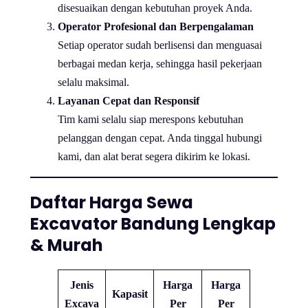
disesuaikan dengan kebutuhan proyek Anda.
Operator Profesional dan Berpengalaman
Setiap operator sudah berlisensi dan menguasai
berbagai medan kerja, sehingga hasil pekerjaan
selalu maksimal.
Layanan Cepat dan Responsif
Tim kami selalu siap merespons kebutuhan
pelanggan dengan cepat. Anda tinggal hubungi
kami, dan alat berat segera dikirim ke lokasi.
Daftar Harga Sewa
Excavator Bandung Lengkap
& Murah
Jenis
Harga
Harga
Kapasit
Excava
Per
Per