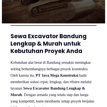
Sewa Excavator Bandung
Lengkap & Murah untuk
Kebutuhan Proyek Anda
Kebutuhan alat berat di Bandung semakin meningkat
seiring berkembangnya berbagai proyek konstruksi.
Oleh karena itu,
PT Java Mega Konstruksi
hadir
memberikan solusi cepat, lengkap, dan efisien melalui
layanan
Sewa Excavator Bandung Lengkap &
Murah
. Dengan armada yang selalu siap dan harga
yang kompetitif, kami membantu setiap proyek berjalan