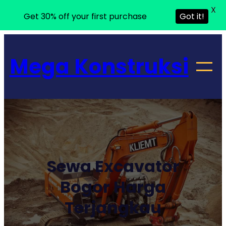
X
Get 30% off your first purchase
Got it!
Lewati
ke
Mega Konstruksi
konten
Sewa Excavator
Bogor Harga
Terjangkau