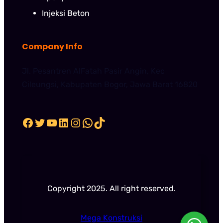
Injeksi Beton
Company Info
Jl. Pesantren AlFatah Pasir Angin, Kec
Cileungsi, Kabupaten Bogor, Jawa Barat 16820
Facebook
Twitter
YouTube
LinkedIn
Instagram
WhatsApp
TikTok
Copyright 2025. All right reserved.
Mega Konstruksi