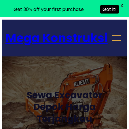
X
Get 30% off your first purchase
Got it!
Lewati
ke
Mega Konstruksi
konten
Sewa Excavator
Depok Harga
Terjangkau