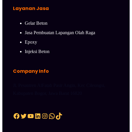
Layanan Jasa
Gelar Beton
Jasa Pembuatan Lapangan Olah Raga
Epoxy
Injeksi Beton
Company Info
Jl. Pesantren AlFatah Pasir Angin, Kec Cileungsi,
Kabupaten Bogor, Jawa Barat 16820
Facebook
Twitter
YouTube
LinkedIn
Instagram
WhatsApp
TikTok