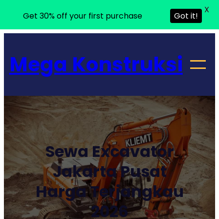
X
Get 30% off your first purchase
Got it!
Lewati
ke
Mega Konstruksi
konten
Sewa Excavator
Jakarta Pusat
Harga Terjangkau
2026