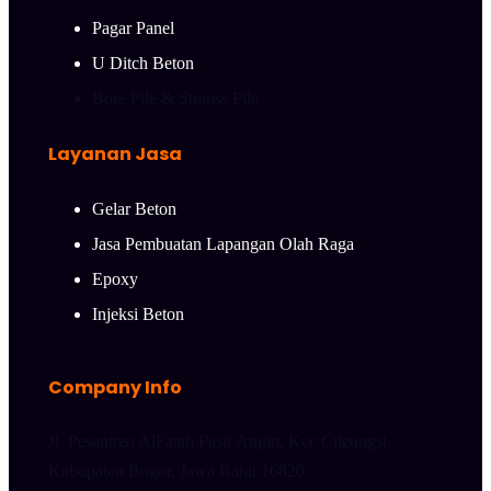
Pagar Panel
U Ditch Beton
Bore Pile & Strauss Pile
Layanan Jasa
Gelar Beton
Jasa Pembuatan Lapangan Olah Raga
Epoxy
Injeksi Beton
Company Info
Jl. Pesantren AlFatah Pasir Angin, Kec Cileungsi,
Kabupaten Bogor, Jawa Barat 16820