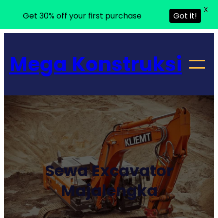
X
Get 30% off your first purchase
Got it!
Lewati
ke
Mega Konstruksi
konten
Sewa Excavator
Majalengka