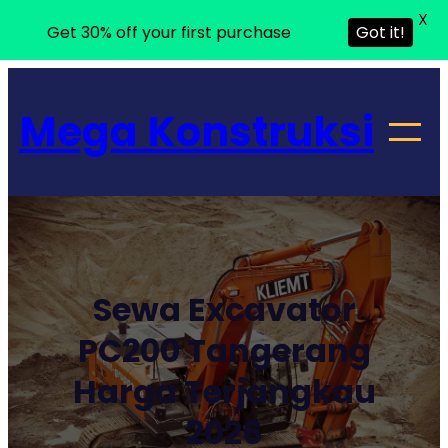
X
Get 30% off your first purchase
Got it!
Lewati
ke
Mega Konstruksi
konten
Sewa Excavator
PC200 Tangerang
Harga Terjangkau
2026