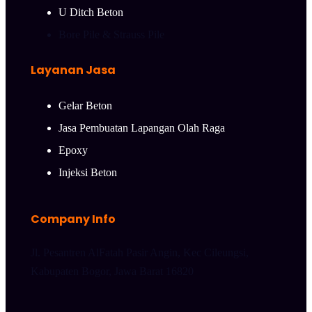
U Ditch Beton
Bore Pile & Strauss Pile
Layanan Jasa
Gelar Beton
Jasa Pembuatan Lapangan Olah Raga
Epoxy
Injeksi Beton
Company Info
Jl. Pesantren AlFatah Pasir Angin, Kec Cileungsi,
Kabupaten Bogor, Jawa Barat 16820