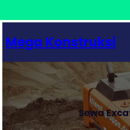
Lewati
ke
Mega Konstruksi
konten
Sewa Exca