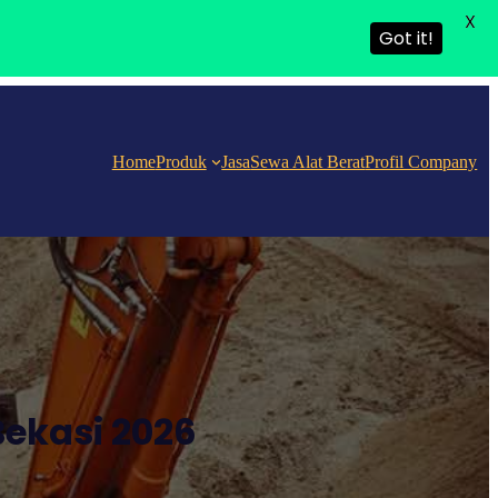
X
Got it!
Home
Produk
Jasa
Sewa Alat Berat
Profil Company
ekasi 2026