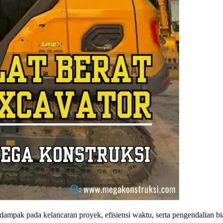
dampak pada kelancaran proyek, efisiensi waktu, serta pengendalian bia