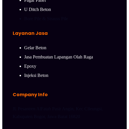
Pagar Panel
U Ditch Beton
Bore Pile & Strauss Pile
Layanan Jasa
Gelar Beton
Jasa Pembuatan Lapangan Olah Raga
Epoxy
Injeksi Beton
Company Info
Jl. Pesantren AlFatah Pasir Angin, Kec Cileungsi,
Kabupaten Bogor, Jawa Barat 16820