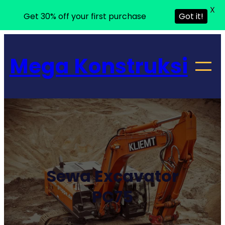
X
Get 30% off your first purchase
Got it!
Lewati
ke
Mega Konstruksi
konten
Sewa Excavator
PC75