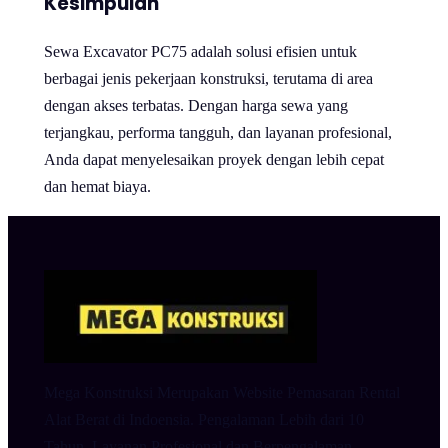
Kesimpulan
Sewa Excavator PC75 adalah solusi efisien untuk
berbagai jenis pekerjaan konstruksi, terutama di area
dengan akses terbatas. Dengan harga sewa yang
terjangkau, performa tangguh, dan layanan profesional,
Anda dapat menyelesaikan proyek dengan lebih cepat
dan hemat biaya.
Mega Konstruksi Merupakan Website Pemasaran Rental
Alat Berat di Indoensia. Pengalaman Lebih dari 10
Tahun. Layanan Profesional dan Berpengalaman.