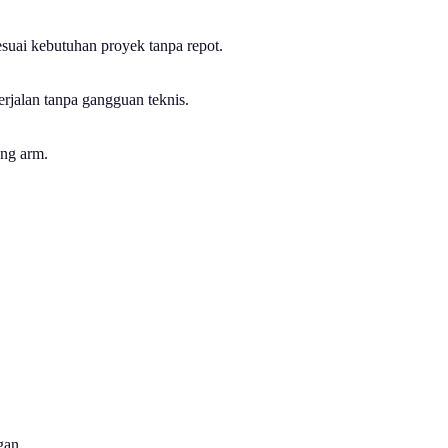
uai kebutuhan proyek tanpa repot.
berjalan tanpa gangguan teknis.
ong arm.
gan.