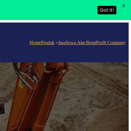
X
Got it!
Home
Produk
Jasa
Sewa Alat Berat
Profil Company