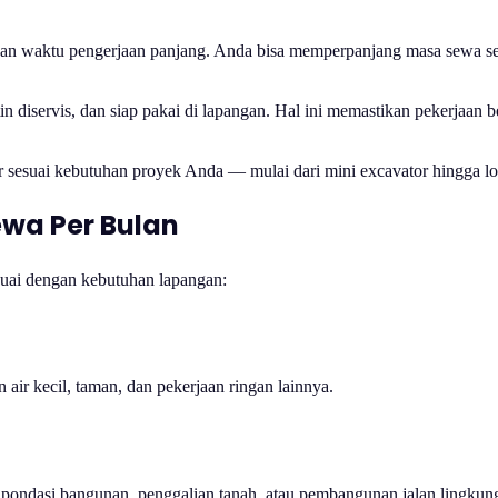
n waktu pengerjaan panjang. Anda bisa memperpanjang masa sewa ses
tin diservis, dan siap pakai di lapangan. Hal ini memastikan pekerjaan 
r sesuai kebutuhan proyek Anda — mulai dari mini excavator hingga l
ewa Per Bulan
suai dengan kebutuhan lapangan:
 air kecil, taman, dan pekerjaan ringan lainnya.
pondasi bangunan, penggalian tanah, atau pembangunan jalan lingkun