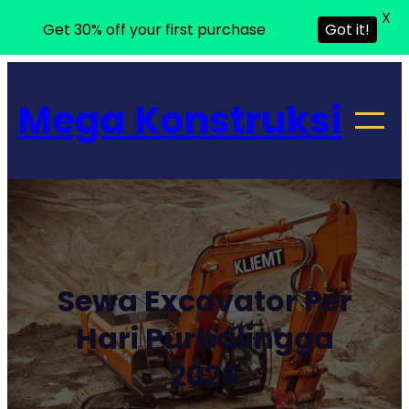
X
Get 30% off your first purchase
Got it!
Lewati
ke
Mega Konstruksi
konten
Sewa Excavator Per
Hari Purbalingga
2026