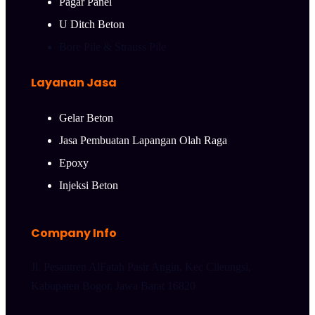
Pagar Panel
U Ditch Beton
Bore Pile & Strauss Pile
Layanan Jasa
Gelar Beton
Jasa Pembuatan Lapangan Olah Raga
Epoxy
Injeksi Beton
Company Info
Jl. Pesantren AlFatah Pasir Angin, Kec Cileungsi,
Kabupaten Bogor, Jawa Barat 16820