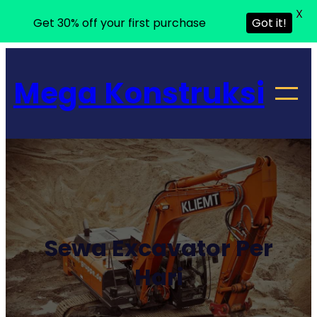
X
Get 30% off your first purchase
Got it!
Lewati
ke
Mega Konstruksi
konten
Sewa Excavator Per
Hari