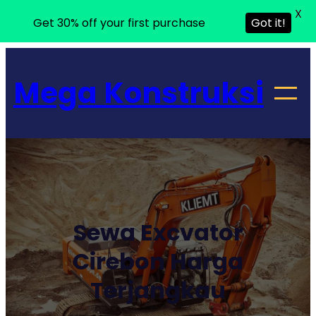
X
Get 30% off your first purchase
Got it!
Lewati
ke
Mega Konstruksi
konten
Sewa Excvator
Cirebon Harga
Terjangkau