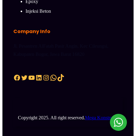
Epoxy
Injeksi Beton
Company Info
Jl. Pesantren AlFatah Pasir Angin, Kec Cileungsi,
Kabupaten Bogor, Jawa Barat 16820
Facebook
Twitter
YouTube
LinkedIn
Instagram
WhatsApp
TikTok
Copyright 2025. All right reserved.
Mega Konstruksi