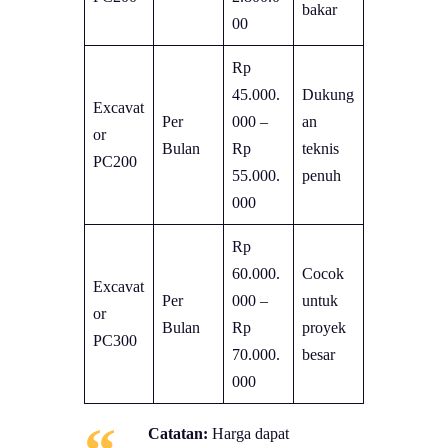
bakar
00
Rp
45.000.
Dukung
Excavat
Per
000 –
an
or
Bulan
Rp
teknis
PC200
55.000.
penuh
000
Rp
60.000.
Cocok
Excavat
Per
000 –
untuk
or
Bulan
Rp
proyek
PC300
70.000.
besar
000
Catatan:
Harga dapat