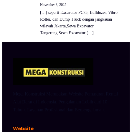
November 3, 2025
[…] seperti Excavator PC75, Bulldozer, Vibro
Roller, dan Dump Truck dengan jangkauan
wilayah Jakarta,Sewa Excavator
Tangerang,Sewa Excavator […]
Mega Konstruksi Merupakan Website Pemasaran Rental
Alat Berat di Indoensia. Pengalaman Lebih dari 10
Tahun. Layanan Profesional dan Berpengalaman.
Website