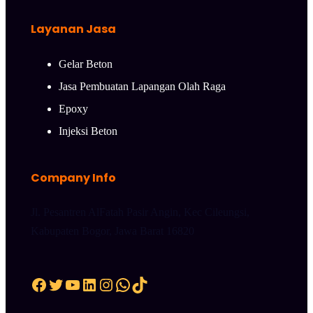
Layanan Jasa
Gelar Beton
Jasa Pembuatan Lapangan Olah Raga
Epoxy
Injeksi Beton
Company Info
Jl. Pesantren AlFatah Pasir Angin, Kec Cileungsi,
Kabupaten Bogor, Jawa Barat 16820
Facebook
Twitter
YouTube
LinkedIn
Instagram
WhatsApp
TikTok