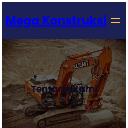
Lewati
Get 30% off your first purchase
ke
Mega Konstruksi
konten
Tentang Kami