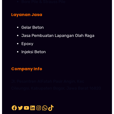
Bore Pile & Strauss Pile
Layanan Jasa
Gelar Beton
Jasa Pembuatan Lapangan Olah Raga
Epoxy
Injeksi Beton
Company Info
Jl. Pesantren AlFatah Pasir Angin, Kec
Cileungsi, Kabupaten Bogor, Jawa Barat 16820
Facebook
Twitter
YouTube
LinkedIn
Instagram
WhatsApp
TikTok