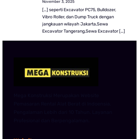
November 3, 2025
[…] seperti Excavator PC75, Bulldozer,
Vibro Roller, dan Dump Truck dengan
jangkauan wilayah Jakarta,Sewa
Excavator Tangerang,Sewa Excavator […]
Mega Konstruksi Merupakan Website
Pemasaran Rental Alat Berat di Indoensia.
Pengalaman Lebih dari 10 Tahun. Layanan
Profesional dan Berpengalaman.