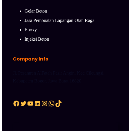
Gelar Beton
Jasa Pembuatan Lapangan Olah Raga
Epoxy
Injeksi Beton
Company Info
Jl. Pesantren AlFatah Pasir Angin, Kec Cileungsi,
Kabupaten Bogor, Jawa Barat 16820
Facebook
Twitter
YouTube
LinkedIn
Instagram
WhatsApp
TikTok