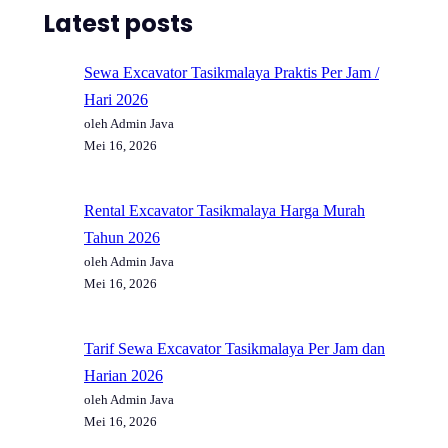
Latest posts
Sewa Excavator Tasikmalaya Praktis Per Jam /
Hari 2026
oleh Admin Java
Mei 16, 2026
Rental Excavator Tasikmalaya Harga Murah
Tahun 2026
oleh Admin Java
Mei 16, 2026
Tarif Sewa Excavator Tasikmalaya Per Jam dan
Harian 2026
oleh Admin Java
Mei 16, 2026