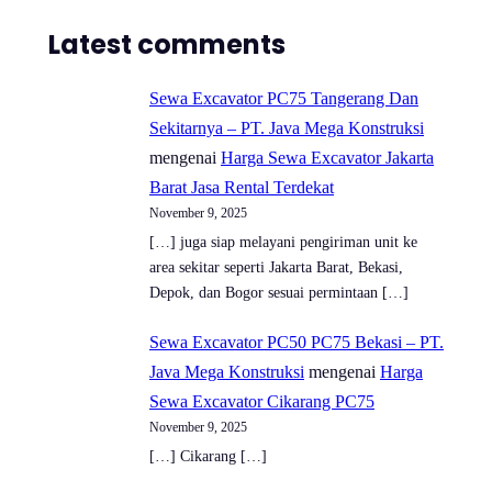
Latest comments
Sewa Excavator PC75 Tangerang Dan
Sekitarnya – PT. Java Mega Konstruksi
mengenai
Harga Sewa Excavator Jakarta
Barat Jasa Rental Terdekat
November 9, 2025
[…] juga siap melayani pengiriman unit ke
area sekitar seperti Jakarta Barat, Bekasi,
Depok, dan Bogor sesuai permintaan […]
Sewa Excavator PC50 PC75 Bekasi – PT.
Java Mega Konstruksi
mengenai
Harga
Sewa Excavator Cikarang PC75
November 9, 2025
[…] Cikarang […]