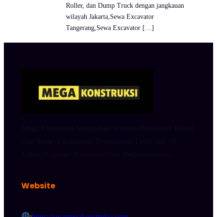
Roller, dan Dump Truck dengan jangkauan
wilayah Jakarta,Sewa Excavator
Tangerang,Sewa Excavator […]
Mega Konstruksi Merupakan Website Pemasaran Rental
Alat Berat di Indoensia. Pengalaman Lebih dari 10
Tahun. Layanan Profesional dan Berpengalaman.
Website
:
https://javamegakonstruksi.com