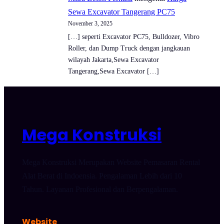
Sewa Excavator Tangerang PC75
November 3, 2025
[…] seperti Excavator PC75, Bulldozer, Vibro
Roller, dan Dump Truck dengan jangkauan
wilayah Jakarta,Sewa Excavator
Tangerang,Sewa Excavator […]
Mega Konstruksi
Mega Konstruksi Merupakan Website Pemasaran Rental
Alat Berat di Indoensia. Pengalaman Lebih dari 10
Tahun. Layanan Profesional dan Berpengalaman.
Website