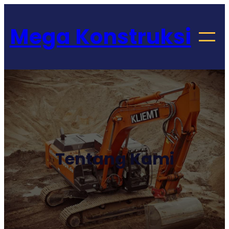
Lewati
Get 30% off your first purchase
Got it!
ke
Mega Konstruksi
konten
Tentang Kami