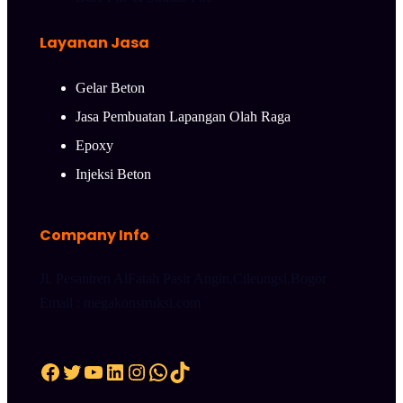
Layanan Jasa
Gelar Beton
Jasa Pembuatan Lapangan Olah Raga
Epoxy
Injeksi Beton
Company Info
Jl. Pesantren AlFatah Pasir Angin,Cileungsi,Bogor
Email : megakonstruksi.com
Facebook
Twitter
YouTube
LinkedIn
Instagram
WhatsApp
TikTok