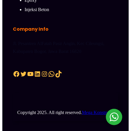
Epoxy
Injeksi Beton
Company Info
Jl. Pesantren AlFatah Pasir Angin, Kec Cileungsi,
Kabupaten Bogor, Jawa Barat 16820
Facebook
Twitter
YouTube
LinkedIn
Instagram
WhatsApp
TikTok
Copyright 2025. All right reserved.
Mega Konstruksi