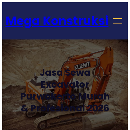
Lewati
Get 30% off your first purchase
Got it!
ke
Mega Konstruksi
konten
Jasa Sewa
Excavator
Purwokerto Murah
& Profesional 2026